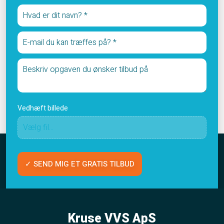
Vedhæft billede
Kruse VVS ApS