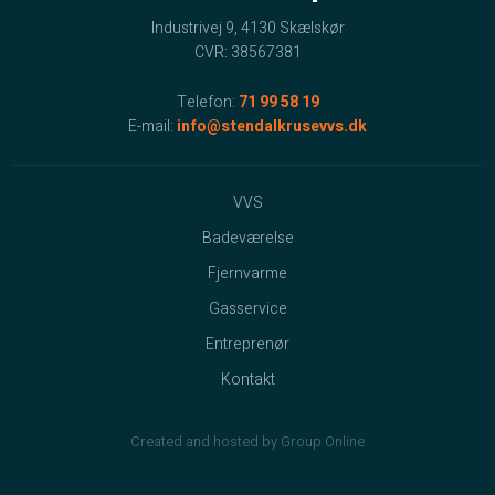
Industrivej 9, 4130 Skælskør
CVR: 38567381
Telefon:
71 99 58 19
E-mail:
info@stendalkrusevvs.dk
VVS
Badeværelse
Fjernvarme
Gasservice
Entreprenør
Kontakt
Created and hosted by Group Online