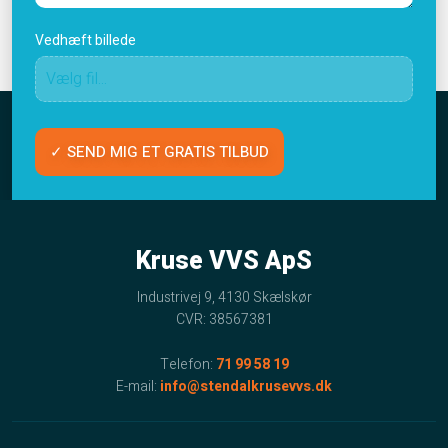
Vedhæft billede
Kruse VVS ApS
Industrivej 9, 4130 Skælskør
CVR: 38567381
Telefon:
71 99 58 19
E-mail:
info@stendalkrusevvs.dk