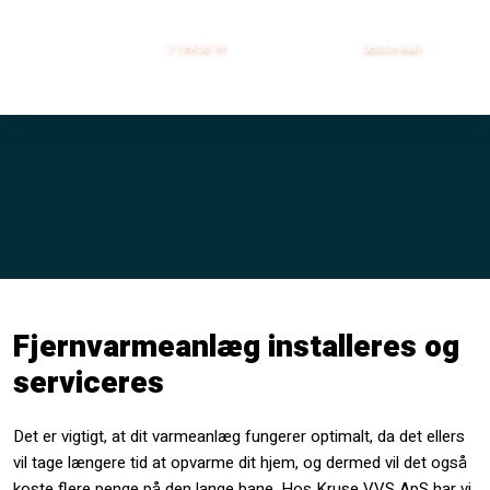
71 99 58 19
Send ​e-mail
Fjernvarmeanlæg installeres og
serviceres
Det er vigtigt, at dit varmeanlæg fungerer optimalt, da det ellers
vil tage længere tid at opvarme dit hjem, og dermed vil det også
koste flere penge på den lange bane. Hos Kruse VVS ApS har vi